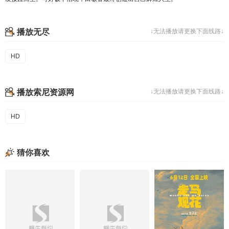
播放无尽
↓无法播放请更换下面线路↓
HD
播放索尼资源网
↓无法播放请更换下面线路↓
HD
猜你喜欢