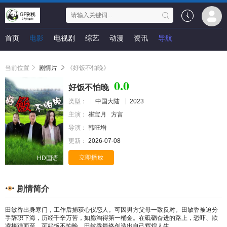
首页
电影
电视剧
综艺
动漫
资讯
导航
当前位置
剧情片
《好饭不怕晚》
0.0
好饭不怕晚
类型：
中国大陆
2023
主演：
崔宝月
方言
导演：
韩旺增
更新：
2026-07-08
立即播放
HD国语
剧情简介
田敏香出身寒门，工作后捕获心仪恋人。可因男方父母一致反对。田敏香被迫分
手辞职下海，历经千辛万苦，如愿淘得第一桶金。在砥砺奋进的路上，恐吓、欺
凌接踵而至。可好饭不怕晚，田敏香最终创造出自己辉煌人生。