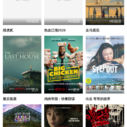
HD国语
HD国语
HD国语
猎虎贰
热血江湖2026
走马观花
正片
正片
HD中字
最后孤屋
鸡肉帝国：快餐阴谋
出走 哥哥的彼界