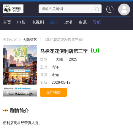
首页
电影
电视剧
综艺
动漫
资讯
导航
当前位置
大陆综艺
《马栏花花便利店第三季》
0.0
马栏花花便利店第三季
类型：
大陆
2025
主演：
内详
导演：
未知
更新：
2026-05-18
立即播放
更新至20260518期
剧情简介
便利店明星经营真人秀。