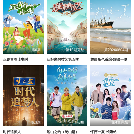
第6期
第10期完结
第20260804期
正是青春读书时
活起来的技艺第五季
耀眼角色番综·耀眼一夏
第3期
第3集
第4集完结
时代追梦人
远山之约（蜀山篇）
怦怦一夏·长隆站