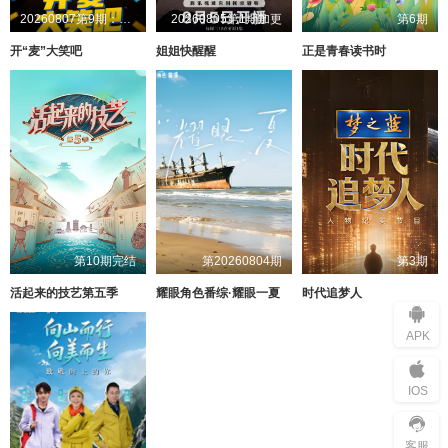
20260807第9期：贝斯手听不见贝斯声音
20260805第1期加更
第6期
开“麦”大笑吧
姐姐快醒醒
正是青春读书时
第10期完结
第20260804期
第3期
活起来的技艺第五季
耀眼角色番综·耀眼一夏
时代追梦人
APK
IOS
客服