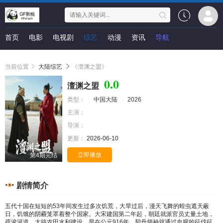
首页
电影
电视剧
综艺
动漫
资讯
导航
当前位置
大陆综艺
《澶渊之盟》
0.0
澶渊之盟
类型：
中国大陆
2026
主演：
导演：
更新：
2026-06-10
立即播放
第4期完结
剧情简介
五代十国在短短的53年间发生过多次饥荒，大旱过后，漫天飞舞的蝗虫遮天蔽
日，饥饿的阴霾笼罩着整个国家。大宋建国第二年起，朝廷就派官员丈量土地，
疏浚河道，大搞农田水利建设。早在公元916年，契丹领袖就通过血腥的征伐征