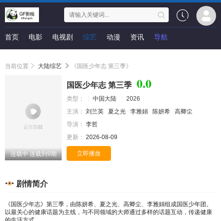
首页
电影
电视剧
综艺
动漫
资讯
导航
当前位置
大陆综艺
《国医少年志 第三季》
0.0
国医少年志 第三季
类型：
中国大陆
2026
主演：
刘兰英
夏之光
李雅娟
陈妍希
高卿尘
导演：
李哲
更新：
2026-08-09
立即播放
连载中 连载到9期
剧情简介
《国医少年志》第三季，由陈妍希、夏之光、高卿尘、李雅娟组成国医少年团。
以最关心的健康话题为主线，与不同领域的大师通过多样的话题互动，传递健康
的生活方式。