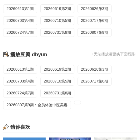
20260613第1期
20260619第2期
20260626第3期
20260703第4期
20260710第5期
20260717第6期
20260724第7期
20260731第8期
20260807第9期
播放豆瓣-dbyun
↓无法播放请更换下面线路↓
20260613第1期
20260619第2期
20260626第3期
20260703第4期
20260710第5期
20260717第6期
20260724第7期
20260731第8期
20260807第9期：全员体验中医美容
猜你喜欢