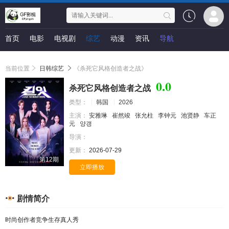
首页
电影
电视剧
综艺
动漫
资讯
导航
当前位置
日韩综艺
《杀死它风格创造者之战》
0.0
杀死它风格创造者之战
类型：
韩国
2026
主演：
安雅琳
崔然竣
张允柱
李钟元
池贤静
车正
元
양갱
导演：
更新：
2026-07-29
第12期
立即播放
剧情简介
时尚创作者竞争生存真人秀