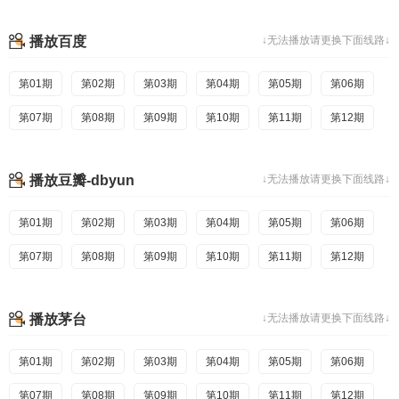
播放百度
↓无法播放请更换下面线路↓
第01期
第02期
第03期
第04期
第05期
第06期
第07期
第08期
第09期
第10期
第11期
第12期
播放豆瓣-dbyun
↓无法播放请更换下面线路↓
第01期
第02期
第03期
第04期
第05期
第06期
第07期
第08期
第09期
第10期
第11期
第12期
播放茅台
↓无法播放请更换下面线路↓
第01期
第02期
第03期
第04期
第05期
第06期
第07期
第08期
第09期
第10期
第11期
第12期