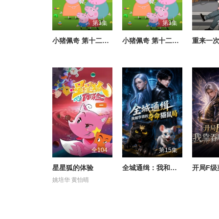
第3集
第3集
小猪佩奇 第十二季 英文版
小猪佩奇 第十二季 中文配音
全104
第15集
星星狐的体验
全城通缉：我和学霸的夺命猫鼠局
姚培华 黄怡晴