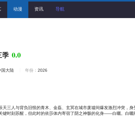
艺
动漫
资讯
导航
0.0
三季
中国大陆
年份：
2026
辰天三人与背负旧恨的青木、金磊、玄冥在城市废墟间爆发激烈冲突，身
关键时刻苏醒，但此时的依莎体内寄宿了阴之神骸的化身——白曬。白曬
腾蛇”正在被异种意识侵蚀的状况，以及Y组织正在执行的可怕计划——开
放被封印的凶兽。以炎刚为首的主角团不得不与时间赛跑，一边阻止Y组
行动，一边应对接踵而至的凶兽危机，并在战斗与对峙中逐渐解除与玄冥