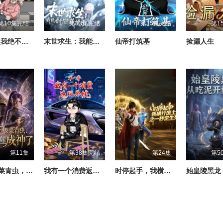
第10集完结
第33集完结
第15集完结
第1
重来一次我绝不选择你
末世求生：我能看到隐藏提示
仙帝打筑基
捡漏人生
第11集
第38集完结
第24集
第5
开局F级菜青虫，我靠吞噬成神了
我有一个消费返现系统第一季
时停起手，我横行废土之一秒定生死