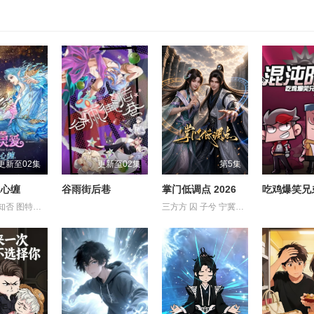
更新至02集
更新至02集
第5集
水心缠
谷雨街后巷
掌门低调点 2026
关云月 刘知否 图特哈蒙 林柏青 楚越 郝祥海 金琪 闫夜桥 阎么么 陆庚宜 陈张太康 魏茹晨
三方方 囚 子兮 宁冀荣 茯西西