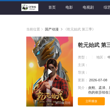
首页
电影
电视剧
综
当前位置
国产动漫
《乾元始武 第三季》
乾元始武 第
类型：
地区：
主演：
导演：
更新：
2026-07-08
简介：
炎刚、孟泽、
伤的依莎却在
了阳之神骸“
立即播放
上古遗迹，释
第13集完结
一解开遗迹的