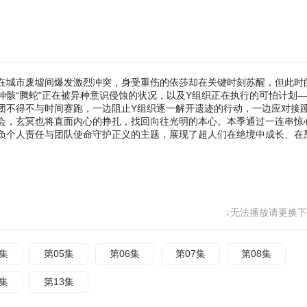
也将直面内心的挣扎，找回向往光明的本心。本季通过一连串惊心动魄的
深的情感救赎，深刻探讨了如何肩负个人责任与团队使命守护正义的主题
绝境中成长、在黑暗中追寻光明的正向精神，给观众传达积极向上的正能
在城市废墟间爆发激烈冲突，身受重伤的依莎却在关键时刻苏醒，但此时
骸“腾蛇”正在被异种意识侵蚀的状况，以及Y组织正在执行的可怕计划
团不得不与时间赛跑，一边阻止Y组织逐一解开遗迹的行动，一边应对接
会，玄冥也将直面内心的挣扎，找回向往光明的本心。本季通过一连串惊
负个人责任与团队使命守护正义的主题，展现了超人们在绝境中成长、在
↓无法播放请更换下
4集
第05集
第06集
第07集
第08集
2集
第13集