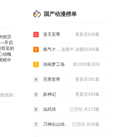
守护
，展
量。
国产动漫榜单
逆天至尊
更新至538集
1
的依莎
——开启
踵而至的
炼气十万年
连载中 连载到365集
2
心动魄
黑暗中
动画梦工场
第1000集完结
3
完美世界
更新至281集
4
妖神记
更新至439集
面线路↓
5
仙武传
已完结 共173集
6
刀神出山动态漫画
已完结 共30集
7