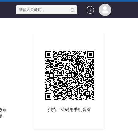
扫描二维码用手机观看
受重
阐述
启七处
织逐
之间