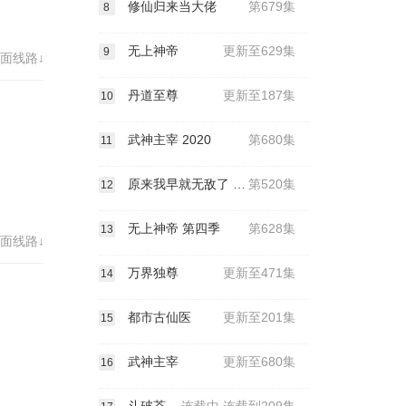
修仙归来当大佬
第679集
8
无上神帝
更新至629集
9
面线路↓
丹道至尊
更新至187集
10
武神主宰 2020
第680集
11
原来我早就无敌了 动态漫画
第520集
12
无上神帝 第四季
第628集
13
面线路↓
万界独尊
更新至471集
14
都市古仙医
更新至201集
15
武神主宰
更新至680集
16