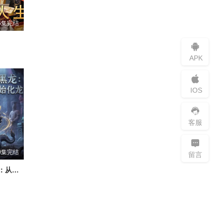
5集完结
APK
IOS
客服
0集完结
留言
始皇陵黑龙：从吃泥开始化龙