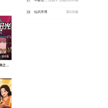
斗破苍穹年番
连载中 连载到209集
17
仙武帝尊
第526集
18
第8集
吃鸡爆笑兄弟之混沌阳光