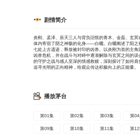
的误会，玄冥
之战与感人至
现了超人们在
剧情简介
炎刚、孟泽、辰天三人与背负旧恨的青木、金磊、玄冥
体内寄宿了阴之神骸的化身——白曬。白曬阐述了阳之神
七处上古遗迹，释放被封印的凶兽。以炎刚为首的主角
凶兽危机，并在战斗与对峙中逐渐解除与玄冥之间的误
的守护之战与感人至深的情感救赎，深刻探讨了如何肩
追寻光明的正向精神，给观众传达积极向上的正能量。
播放茅台
第01集
第02集
第03集
第0
第09集
第10集
第11集
第1