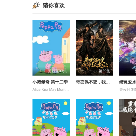
猜你喜欢
更新至03集
第29集
小猪佩奇 第十二季
奇变偶不变，我俩造反建工业
缔灵爱
Alice Kira May Monteith 理查德·赖丁斯 约翰·斯帕克斯 莫温娜·班克斯 阿梅丽·碧·史密斯