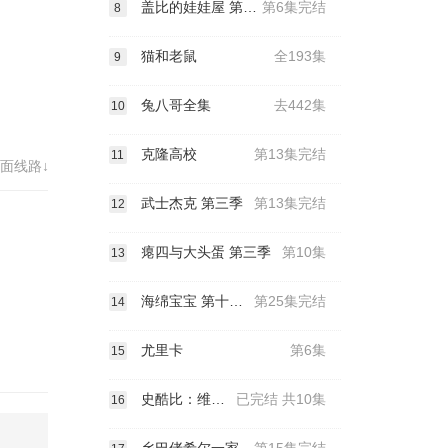
盖比的娃娃屋 第六季
第6集完结
8
猫和老鼠
全193集
9
兔八哥全集
去442集
10
克隆高校
第13集完结
11
面线路↓
武士杰克 第三季
第13集完结
12
瘪四与大头蛋 第三季
第10集
13
海绵宝宝 第十三季
第25集完结
14
尤里卡
第6集
15
史酷比：维尔玛的大冒险
已完结 共10集
16