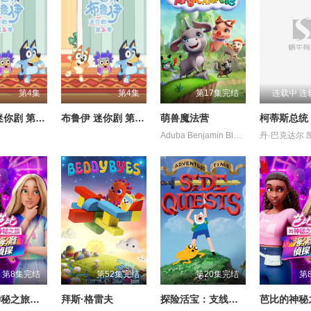
第4集
第4集
第17集完结
连载中 连
布鲁伊 迷你剧 第二季（英文版）
布鲁伊 迷你剧 第二季（国语版）
萌兽魔法营
柯蒂斯总统
Aduba Benjamin Blomberg Mackey Mason Uzo
第8集完结
第52集完结
第20集完结
第
芭比的神秘之旅：海滩探案集国语
拜斯·格雷夫
探险活宝：支线任务