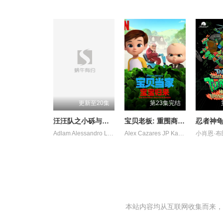
更新至20集
第23集完结
汪汪队之小砾与工程家族第三季国语
宝贝老板: 重围商界 第二季 （国语版）
Adlam Alessandro Leslie Pugiotto 拉克斯顿·汉斯贝克
Alex Cazares JP Karliak 凯文·迈克尔·理查德森 皮尔斯·加格农
本站内容均从互联网收集而来，