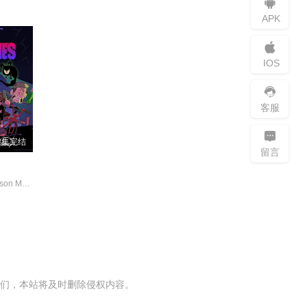
APK
IOS
客服
2集完结
留言
Calderon Gibson Madison Noel 乔恩·贝利 泽赫拉·法扎勒 马克斯·迈特尔曼
们，本站将及时删除侵权内容。