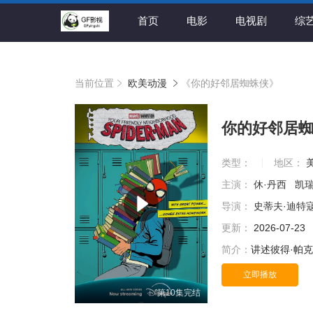
首页
电影
电视剧
综
当前位置
欧美动漫
《你的好邻居蜘蛛侠》
你的好邻居
类型：
地区：
主演：
休·丹西
凯
导演：
史蒂夫·迪特
更新：
2026-07-23
简介：
讲述彼得·帕克
立即播放
第10集完结