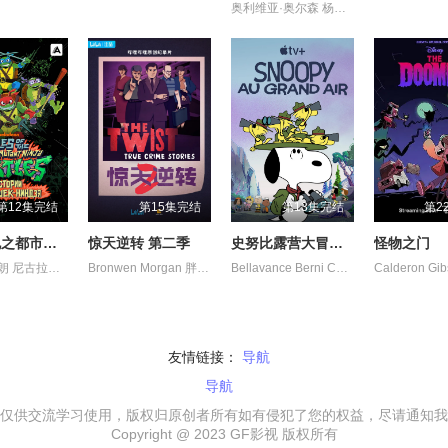
奥利维亚·奥尔森 杨泫贞 汤姆·肯尼 海登·瓦尔希 约翰·迪·马吉欧 萨沙·奈特
第12集完结
第15集完结
第13集完结
第2
忍者神龟之都市传奇
惊天逆转 第二季
史努比露营大冒险 第一季
怪物之门
小肖恩·布朗 尼古拉斯·坎图 布雷迪·诺恩 迈克·艾贝 阿尤·艾德维利
Bronwen Morgan 胖雪人
Bellavance Berni Caleb Cash Cea David Lewis Lexi Malia Martin Molly Perri 伊莎贝拉·利奥 吕西安·邓肯-里德 塞恩·库伦 怀亚特·怀特 朱莉·勒米厄 海蒂·克拉格滕 特里·迈古林 罗伯特·丁克勒 艾蒂安·凯利奇
友情链接：
导航
导航
仅供交流学习使用，版权归原创者所有如有侵犯了您的权益，尽请通知我
Copyright @ 2023 GF影视 版权所有