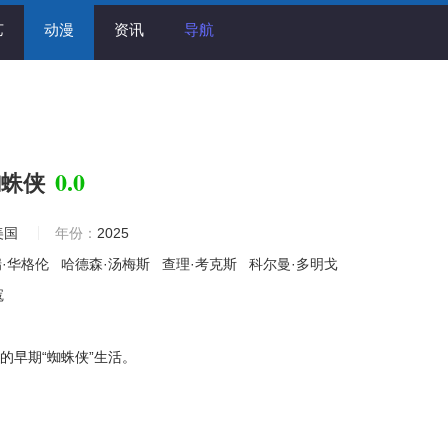
艺
动漫
资讯
导航
0.0
蜘蛛侠
美国
年份：
2025
瑞·华格伦
哈德森·汤梅斯
查理·考克斯
科尔曼·多明戈
寇
的早期“蜘蛛侠”生活。