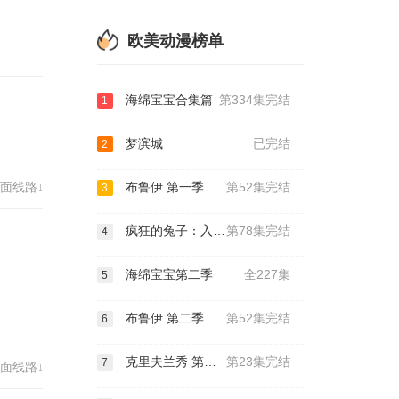
欧美动漫榜单
海绵宝宝合集篇
第334集完结
1
梦滨城
已完结
2
面线路↓
布鲁伊 第一季
第52集完结
3
疯狂的兔子：入侵 第一季
第78集完结
4
海绵宝宝第二季
全227集
5
布鲁伊 第二季
第52集完结
6
克里夫兰秀 第四季
第23集完结
7
面线路↓