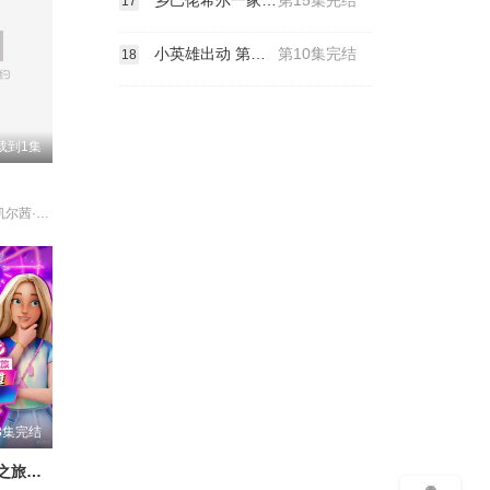
乡巴佬希尔一家的幸福生活 第九季
第15集完结
17
小英雄出动 第一季
第10集完结
18
载到1集
丹·巴克达尔 凯尔茜·斯科特 凯斯·大卫 吉姆·拉什 斯蒂芬妮·比翠丝
8集完结
芭比的神秘之旅：海滩探案集英文版