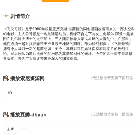
剧情简介
《飞侠哥顿》是于1980年根据亚历克斯·雷蒙德的同名漫画改编而来的一部太空科
幻电影。主人公哥顿是一名足球运动员，机缘巧合之下与女主角戴尔·阿登一起被
困在扎尔科夫博士的太空船上。三人随后被卷入蒙戈星球的大混乱中，在那里，
他们必须一起对抗邪恶帝王准备毁灭地球的阴谋。作为科幻邪典，《飞侠哥顿》
拥有令人耳目一新的超前意识，至今，邪典影迷们始终保持着对本片的热烈讨
论。皇后乐队为影片所做的配乐也为其增加别样的光环。今年的四十周年最新修
复版本，将为广大影迷带来更深入的细节观感。
播放索尼资源网
↓无法播放请更换下面线路↓
HD
播放豆瓣-dbyun
↓无法播放请更换下面线路↓
正片