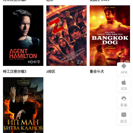
HD中字
正片
正片
特工汉密尔顿3
z街区
曼谷斗犬
APK
IOS
客服
留言