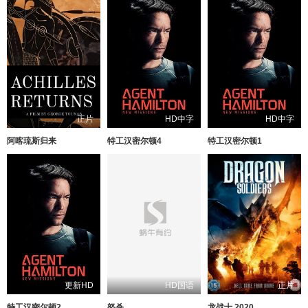
正片
HD中字
HD中字
阿喀琉斯归来
特工汉密尔顿4
特工汉密尔顿1
更新HD
HD国语
正片
特工汉密尔顿2
怒杀
龙战士 2020