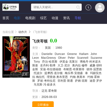
首页
电影
电视剧
综艺
动漫
资讯
导航
当前位置
动作片
《飞侠哥顿》
0.0
飞侠哥顿
类型：
英国
1980
主演：
Danielle
Duncan
Greene
Hallam
John
Leon
MacGreevy
Oliver
Peter
Scannell
Suzanne
Tony
乔治·哈里斯
伊莫金·克莱尔
博格丹·科米诺夫
斯基
史丹利·勒博
大卫·尼尔
奥内拉·穆蒂
威廉·胡特
金斯
安迪·布拉德福德
布耐恩·布莱塞得
彼得·温贾德
托波尔
提摩西·道尔顿
梅乐蒂·安德森
泰
玛丽安杰
正片
拉·梅拉托
理查德·奥布里恩
约翰·奥斯本
约翰·霍林
斯
罗彼·考特拉尼
菲利普·斯通
萨姆·琼斯
迪普·罗伊
马克斯·冯·叙多夫
导演：
迈克·霍奇斯
更新：
2026-06-03
立即播放