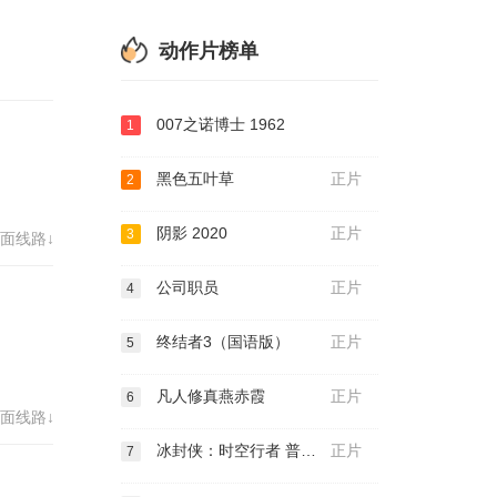
动作片榜单
007之诺博士 1962
1
黑色五叶草
正片
2
阴影 2020
正片
3
面线路↓
公司职员
正片
4
终结者3（国语版）
正片
5
凡人修真燕赤霞
正片
6
面线路↓
冰封侠：时空行者 普通话版
正片
7