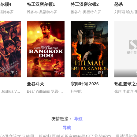
尔顿4
特工汉密尔顿1
特工汉密尔顿2
怒杀
奥福特布罗
雅各布·奥福特布罗
雅各布·奥福特布罗
正片
正片
正片
曼谷斗犬
宗师叶问 2026
Garcia Ian Joshua Veneracion 茱莉娅·巴雷托
Bear Williams 罗恩·斯穆安伯格 黎唯
杜宇航
张超 李政含 
友情链接：
导航
导航
仅供交流学习使用，版权归原创者所有如有侵犯了您的权益，尽请通知我