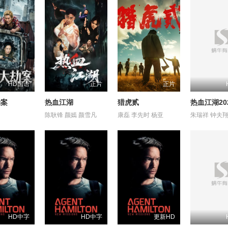
HD国语
正片
正片
劫案
热血江湖
猎虎贰
热血江湖20
陈耿锋 颜嫣 颜雪凡
康磊 李先时 杨亚
HD中字
HD中字
更新HD