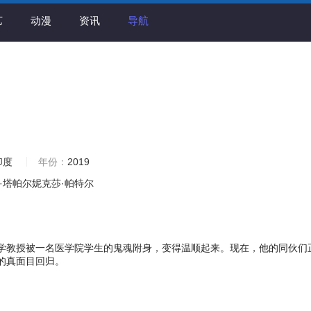
艺
动漫
资讯
导航
印度
年份：
2019
·塔帕尔妮克莎·帕特尔
学教授被一名医学院学生的鬼魂附身，变得温顺起来。现在，他的同伙们
的真面目回归。