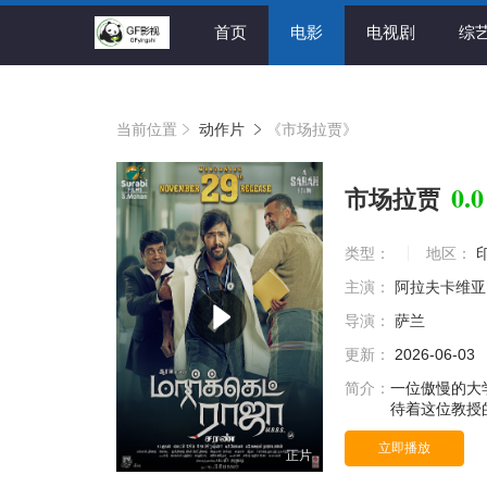
首页
电影
电视剧
综
当前位置
动作片
《市场拉贾》
0.0
市场拉贾
类型：
地区：
主演：
阿拉夫卡维亚
导演：
萨兰
更新：
2026-06-03
简介：
一位傲慢的大
待着这位教授
立即播放
正片