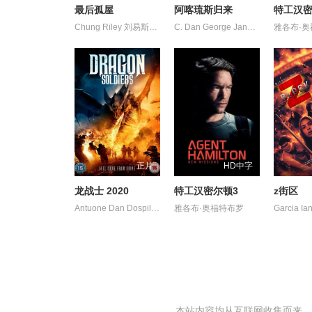
最后孤屋
阿喀琉斯归来
特工汉密
Chung Riley 刘易斯·古迪 加百列·钟 南希·鲍德温 奥利弗·亨利·阿诺德 奥黛丽·安德森 杰德·奥金 格蕾塔·李 瓦格纳·马拉 艾玛·霍 西德·爱德华兹 诺亚·亚历山大·索斯诺夫斯基 费莉西蒂·鲍恩 陶妮·丰塔纳
C. Dan George Jannis Kristina Lafser Sky Tounas 鲁迪·莱德贝特
雅各布·
正片
HD中字
龙战士 2020
特工汉密尔顿3
z街区
Antuone Dan Dospil Maurice Motown Pla Ruben Sinclair Tarkan Torbert
雅各布·奥福特布罗
本站内容均从互联网收集而来，