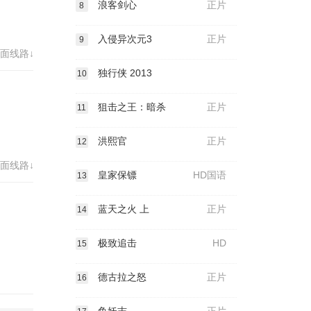
浪客剑心
正片
8
入侵异次元3
正片
9
面线路↓
独行侠 2013
10
狙击之王：暗杀
正片
11
洪熙官
正片
12
面线路↓
皇家保镖
HD国语
13
蓝天之火 上
正片
14
极致追击
HD
15
德古拉之怒
正片
16