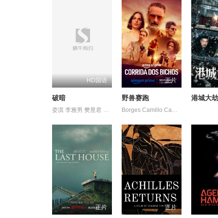
HD国语
正片
破暗
野兽赛跑
港城大
娄淇 李雅男 樊昱君 蒋菲菲
Borges Camillo Campagnaro Higor 阿兹 阿妮塔 马修斯·阿布雷乌
正片
正片