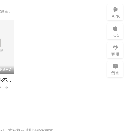
刘珂君 喻亢 张新童 董洋
APK
IOS
客服
更新HD
留言
热血篮球之永不放弃
牛一臣
们，本站将及时删除侵权内容。