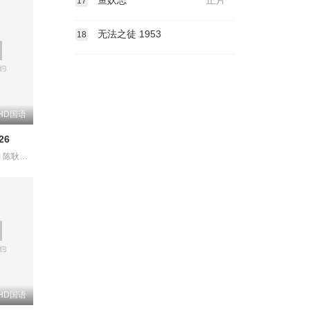
鱼妖志
正片
17
无法之徒 1953
18
HD国语
26
朱瑞祥 钟夫翔 陈耿锋 颜嫣 颜雪凡
HD国语