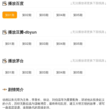
播放百度
↓无法播放请更换下面线路↓
第01期
第02期
第03期
第04期
第05期
播放豆瓣-dbyun
↓无法播放请更换下面线路↓
第01期
第02期
第03期
第04期
第05期
播放茅台
↓无法播放请更换下面线路↓
第01期
第02期
第03期
第04期
第05期
剧情简介
动画以朱元璋为主角，李善长、徐达、刘伯温等为重要配角，讲述他从投身起义
的小兵，历经无数征战与谋略博弈，最终终结乱世、建立大明王朝的故事，谱写
一曲底层逆袭、改朝换代的英雄史诗。