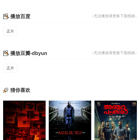
播放百度
↓无法播放请更换下面线路↓
正片
播放豆瓣-dbyun
↓无法播放请更换下面线路↓
正片
猜你喜欢