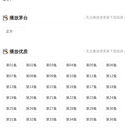
播放茅台
↓无法播放请更换下面线路↓
正片
播放优质
↓无法播放请更换下面线路↓
第01集
第02集
第03集
第04集
第05集
第06集
第07集
第08集
第09集
第10集
第11集
第12集
第13集
第14集
第15集
第16集
第17集
第18集
第19集
第20集
第21集
第22集
第23集
第24集
第25集
第26集
第27集
第28集
第29集
第30集
第31集
第32集
第33集
第34集
第35集
第36集