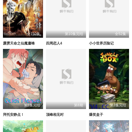
全150集
第10集完结
全52集
霹雳天命之仙魔鏖锋
四周恋人4
小小世界历险记
第5集完结
第8期
第3集完结
拜托安静点！
顶峰相见时
爆笑盒子