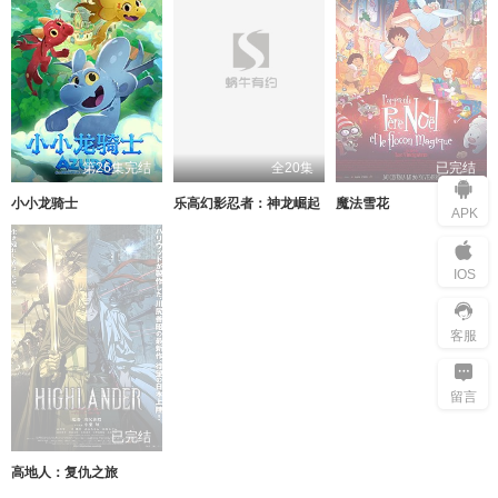
第26集完结
全20集
已完结
小小龙骑士
乐高幻影忍者：神龙崛起
魔法雪花
APK
IOS
客服
留言
已完结
高地人：复仇之旅