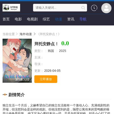
首页
电影
电视剧
综艺
动漫
资讯
导航
当前位置
海外动漫
《拜托安静点！》
0.0
拜托安静点！
类型：
韩国
2025
主演：
导演：
更新：
2026-04-05
立即播放
第5集完结
剧情简介
独立生活一个月后，义赫希望自己的独立生活能有一个激动人心、充满戏剧性的
开端，但没想到会是这样的戏剧。但他没想到的是，隔壁公寓传来的雷鸣般的噪
音让他备受煎熬。 他下定决心要结束这一切，于是与邻居对峙，却不小心打了邻