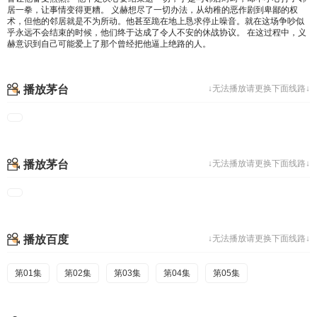
居一拳，让事情变得更糟。 义赫想尽了一切办法，从幼稚的恶作剧到卑鄙的权
术，但他的邻居就是不为所动。他甚至跪在地上恳求停止噪音。就在这场争吵似
乎永远不会结束的时候，他们终于达成了令人不安的休战协议。 在这过程中，义
赫意识到自己可能爱上了那个曾经把他逼上绝路的人。
播放茅台
↓无法播放请更换下面线路↓
播放茅台
↓无法播放请更换下面线路↓
播放百度
↓无法播放请更换下面线路↓
第01集
第02集
第03集
第04集
第05集