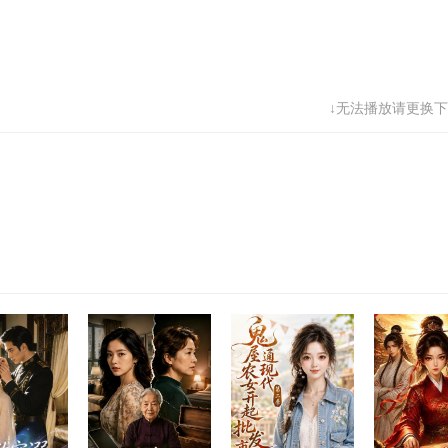
↓无法播放请更换下