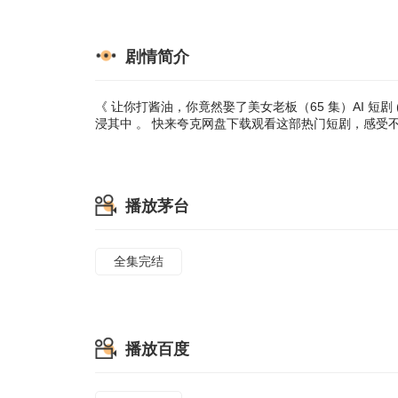
剧情简介
《 让你打酱油，你竟然娶了美女老板（65 集）AI 短剧 
浸其中 。 快来夸克网盘下载观看这部热门短剧，感受
播放茅台
全集完结
播放百度