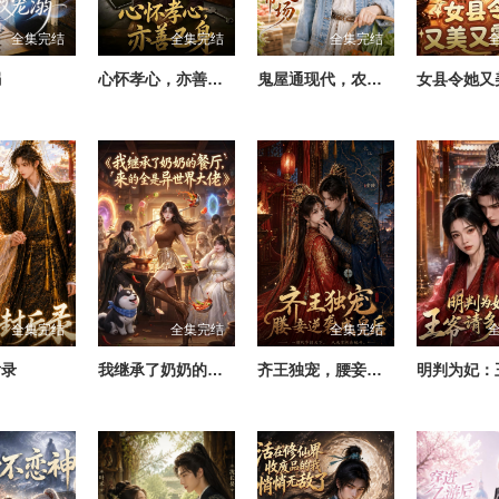
全集完结
全集完结
全集完结
溺
心怀孝心，亦善己身
鬼屋通现代，农女开起批发市场第二季
全集完结
全集完结
全集完结
后录
我继承了奶奶的餐厅，来的全是异世界大佬
齐王独宠，腰妾逆袭成皇后