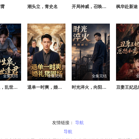
剑霄
潮头立，青史名
开局神威，召唤万虫
枫华赴新途
全集完结
全集完结
全集完结
枯井生泉，乱世逢君
退单一时爽，婚礼猪圈场
时光淬火，向阳而行
丑妻王妃总
友情链接：
导航
导航