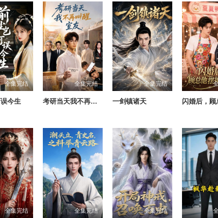
全集完结
全集完结
全集完结
可误今生
考研当天我不再叫醒室友
一剑镇诸天
全集完结
全集完结
全集完结