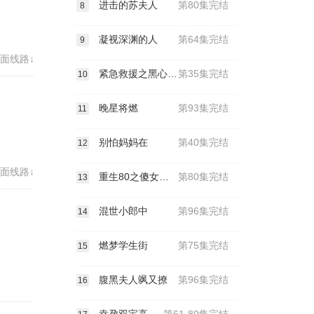
进击的苏夫人
第80集完结
8
凝视深渊的人
第64集完结
9
面线路↓
紧急救援之黑心物业断我老婆生路
第35集完结
10
晚星将燃
第93集完结
11
别怕妈妈在
第40集完结
12
面线路↓
重生80之傻女当家
第80集完结
13
混世小郎中
第96集完结
14
燃梦学生街
第75集完结
15
腹黑夫人飒又撩
第96集完结
16