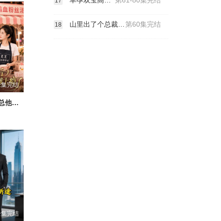
幸孕双宝高冷爹地狠狠爱
第61-80集完结
17
山里出了个总裁夫人
第60集完结
18
全集完结
闪婚后，顾总他摆摊上瘾了
全集完结