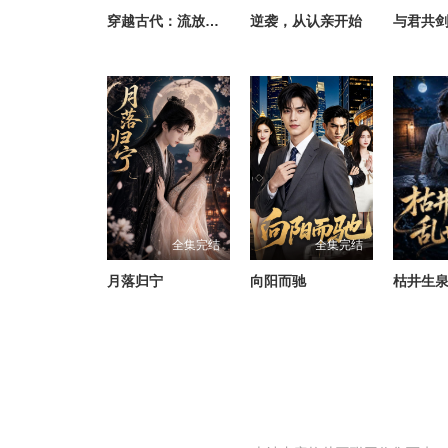
穿越古代：流放荒岛科技求生
逆袭，从认亲开始
与君共
全集完结
全集完结
月落归宁
向阳而驰