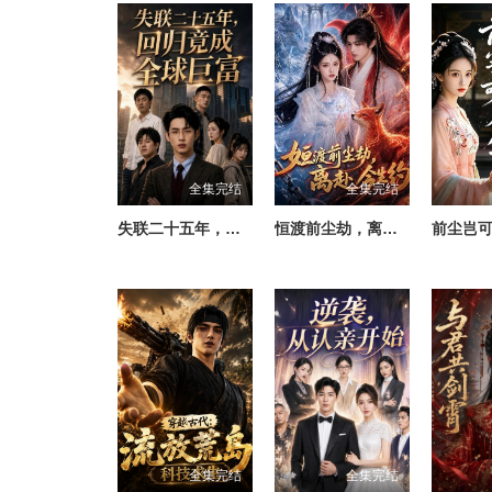
全集完结
全集完结
失联二十五年，回归竟成全球巨富
恒渡前尘劫，离赴今生约
前尘岂
全集完结
全集完结