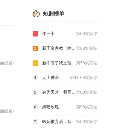
短剧榜单
年三十
第60集完结
1
新千金家教（暗里着迷）
第89集完结
2
面线路↓
新不装了我是富二代
第78集完结
3
无上神帝
第41-68集完结
4
身为天才，我居然是全家最弱的
第80集完结
5
娇咬玫瑰
第98集完结
6
面线路↓
医妃被弃后，我的诊金是江山
第80集完结
7