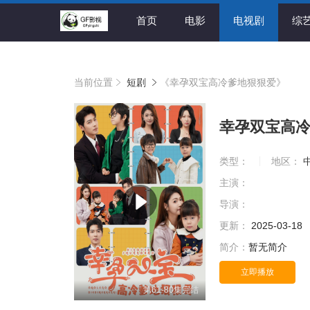
首页
电影
电视剧
综
当前位置
短剧
《幸孕双宝高冷爹地狠狠爱》
幸孕双宝高
类型：
地区：
主演：
导演：
更新：
2025-03-18
简介：
暂无简介
立即播放
第61-80集完结