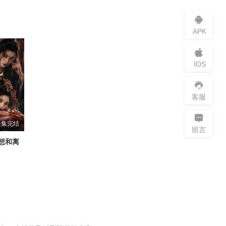
APK
IOS
客服
全集完结
留言
想和离