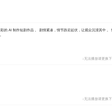
一部精彩的 AI 制作短剧作品 。 剧情紧凑，情节跌宕起伏，让观众沉浸其中 。
。
↓无法播放请更换下
↓无法播放请更换下