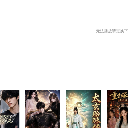
↓无法播放请更换下