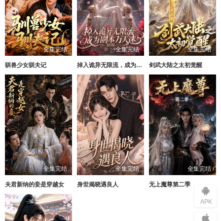
全集完结
全集完结
全集完结
驯兽少女驯夫记
掉入诡异无限流，成为副本万人迷第二季
剑武大陆之太初觉醒
全集完结
全集完结
全集完结
夫君新纳的妾是穿越女
身世揭晓遇良人
无上魔尊第二季
APK