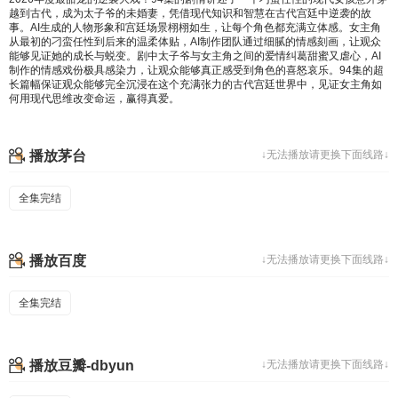
越到古代，成为太子爷的未婚妻，凭借现代知识和智慧在古代宫廷中逆袭的故
事。AI生成的人物形象和宫廷场景栩栩如生，让每个角色都充满立体感。女主角
从最初的刁蛮任性到后来的温柔体贴，AI制作团队通过细腻的情感刻画，让观众
能够见证她的成长与蜕变。剧中太子爷与女主角之间的爱情纠葛甜蜜又虐心，AI
制作的情感戏份极具感染力，让观众能够真正感受到角色的喜怒哀乐。94集的超
长篇幅保证观众能够完全沉浸在这个充满张力的古代宫廷世界中，见证女主角如
何用现代思维改变命运，赢得真爱。
播放茅台
↓无法播放请更换下面线路↓
全集完结
播放百度
↓无法播放请更换下面线路↓
全集完结
播放豆瓣-dbyun
↓无法播放请更换下面线路↓